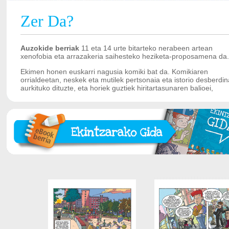
Zer Da?
Auzokide berriak
11 eta 14 urte bitarteko nerabeen artean
xenofobia eta arrazakeria saihesteko heziketa-proposamena da.
Ekimen honen euskarri nagusia komiki bat da. Komikiaren
orrialdeetan, neskek eta mutilek pertsonaia eta istorio desberdi
aurkituko dituzte, eta horiek guztiek hiritartasunaren balioei,