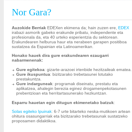
Nor Gara?
Auzokide Berriak
EDEXen ekimena da; hain zuzen ere,
EDEX
irabazi asmorik gabeko erakunde pribatu, independente eta
profesionala da, eta 40 urteko esperientzia du sektorean.
Erakundearen helburua haur eta nerabeen garapen positiboa
sustatzea da Espainian eta Latinoamerikan.
Honako hauek dira gure erakundearen ezaugarri
nabarmenenak:
Gure egitekoa
: gizarte-arazoei irtenbide hezitzaileak ematea.
Gure ikuspuntua
: bizitzarako trebetasunei lotutako
prestakuntza.
Gure indarguneak
: programak diseinatu, prestatu eta
aplikatzea, ahalegin berezia eginez drogamenpekotasunen
prebentzioan eta herritartasunerako hezkuntzan.
Esparru hauetan egin ditugun ekimenetako batzuk
:
Solas egiteko Ipuinak
: 6-7 urte bitarteko neska-mutikoen artean
ohitura osasungarriak eta bizitzarako trebetasunak sustatzeko
proposamen didaktikoa.