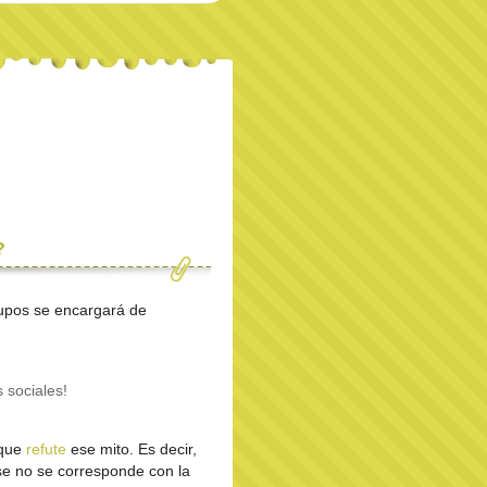
?
rupos se encargará de
 sociales!
 que
refute
ese mito. Es decir,
se no se corresponde con la