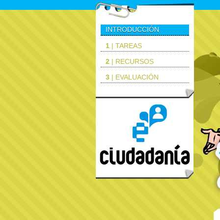
INTRODUCCIÓN
1
| TAREAS
2
| RECURSOS
3
| EVALUACIÓN