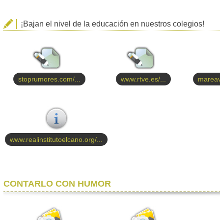
¡Bajan el nivel de la educación en nuestros colegios!
stoprumores.com/...
www.rtve.es/...
mareav
www.realinstitutoelcano.org/...
CONTARLO CON HUMOR