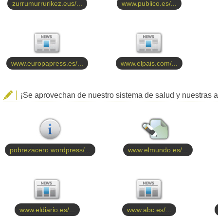
zurrumurrurikez.eus/...
www.publico.es/...
www.europapress.es/...
www.elpais.com/...
¡Se aprovechan de nuestro sistema de salud y nuestras a
pobrezacero.wordpress/...
www.elmundo.es/...
www.eldiario.es/...
www.abc.es/...