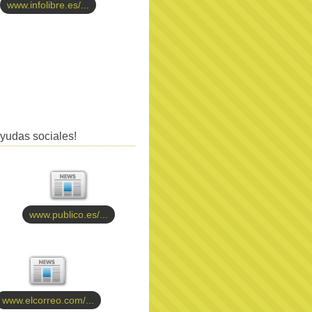
www.infolibre.es/...
yudas sociales!
www.publico.es/...
www.elcorreo.com/...